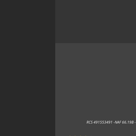
RCS 491553491 -NAF 66.19B 