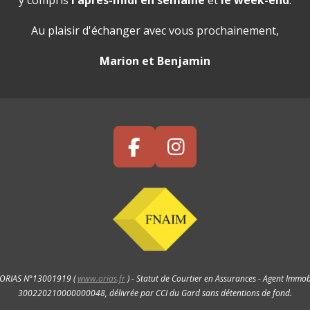
y compris
l'après-midi en semaine
et
le week-end
.
Au plaisir d'échanger avec vous prochainement,
Marion et Benjamin
F
I
a
n
c
s
e
t
b
a
o
g
o
r
-ORIAS N°13001919 (
www.orias.fr
) - Statut de Courtier en Assurances - Agent Immobil
k
a
300220210000000048, délivrée par CCI du Gard sans détentions de fond.